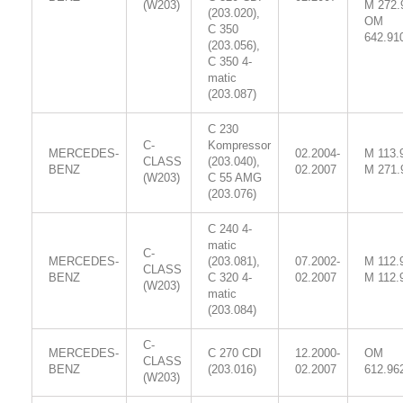
(W203)
M 272.
(203.020),
OM
C 350
642.91
(203.056),
C 350 4-
matic
(203.087)
C 230
C-
Kompressor
MERCEDES-
02.2004-
M 113.
CLASS
(203.040),
BENZ
02.2007
M 271.
(W203)
C 55 AMG
(203.076)
C 240 4-
matic
C-
MERCEDES-
(203.081),
07.2002-
M 112.
CLASS
BENZ
C 320 4-
02.2007
M 112.
(W203)
matic
(203.084)
C-
MERCEDES-
C 270 CDI
12.2000-
OM
CLASS
BENZ
(203.016)
02.2007
612.96
(W203)