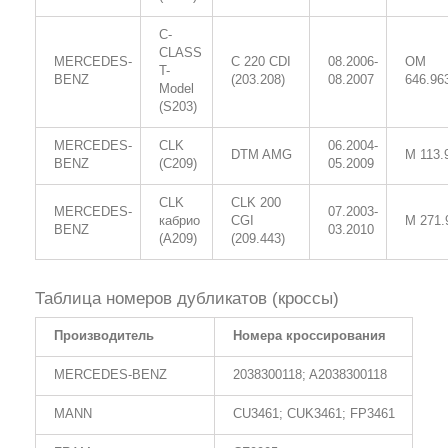
C-
CLASS
MERCEDES-
C 220 CDI
08.2006-
OM
T-
BENZ
(203.208)
08.2007
646.96
Model
(S203)
MERCEDES-
CLK
06.2004-
DTM AMG
M 113.
BENZ
(C209)
05.2009
CLK
CLK 200
MERCEDES-
07.2003-
кабрио
CGI
M 271.
BENZ
03.2010
(A209)
(209.443)
Таблица номеров дубликатов (кроссы)
Производитель
Номера кроссирования
MERCEDES-BENZ
2038300118; A2038300118
MANN
CU3461; CUK3461; FP3461