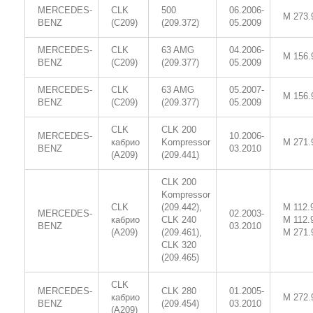
MERCEDES-
CLK
500
06.2006-
M 273.
BENZ
(C209)
(209.372)
05.2009
MERCEDES-
CLK
63 AMG
04.2006-
M 156.
BENZ
(C209)
(209.377)
05.2009
MERCEDES-
CLK
63 AMG
05.2007-
M 156.
BENZ
(C209)
(209.377)
05.2009
CLK
CLK 200
MERCEDES-
10.2006-
кабрио
Kompressor
M 271.
BENZ
03.2010
(A209)
(209.441)
CLK 200
Kompressor
CLK
(209.442),
M 112.
MERCEDES-
02.2003-
кабрио
CLK 240
M 112.
BENZ
03.2010
(A209)
(209.461),
M 271.
CLK 320
(209.465)
CLK
MERCEDES-
CLK 280
01.2005-
кабрио
M 272.
BENZ
(209.454)
03.2010
(A209)