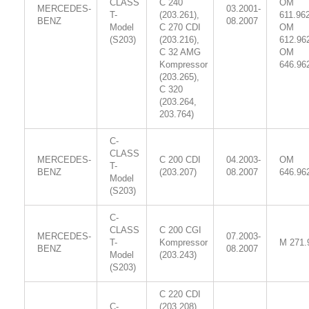
CLASS
C 240
OM
MERCEDES-
03.2001-
T-
(203.261),
611.962
BENZ
08.2007
Model
C 270 CDI
OM
(S203)
(203.216),
612.96
C 32 AMG
OM
Kompressor
646.96
(203.265),
C 320
(203.264,
203.764)
C-
CLASS
MERCEDES-
C 200 CDI
04.2003-
OM
T-
BENZ
(203.207)
08.2007
646.96
Model
(S203)
C-
CLASS
C 200 CGI
MERCEDES-
07.2003-
T-
Kompressor
M 271.
BENZ
08.2007
Model
(203.243)
(S203)
C 220 CDI
C-
(203.208),