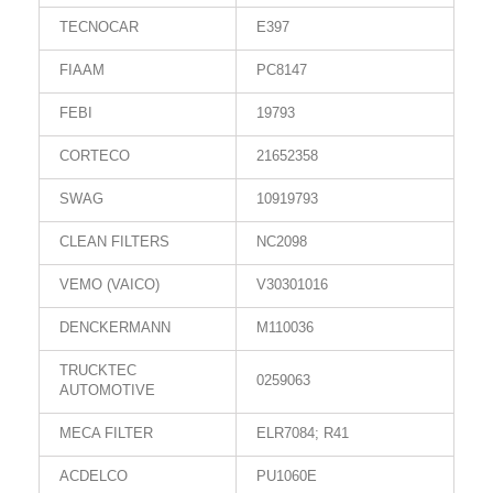
TECNOCAR
E397
FIAAM
PC8147
FEBI
19793
CORTECO
21652358
SWAG
10919793
CLEAN FILTERS
NC2098
VEMO (VAICO)
V30301016
DENCKERMANN
M110036
TRUCKTEC
0259063
AUTOMOTIVE
MECA FILTER
ELR7084; R41
ACDELCO
PU1060E