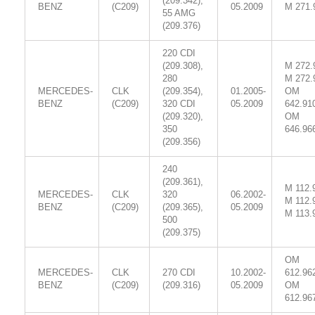
(209.342),
BENZ
(C209)
05.2009
M 271.
55 AMG
(209.376)
220 CDI
(209.308),
M 272.
280
M 272.
MERCEDES-
CLK
(209.354),
01.2005-
OM
BENZ
(C209)
320 CDI
05.2009
642.91
(209.320),
OM
350
646.96
(209.356)
240
(209.361),
M 112.
MERCEDES-
CLK
320
06.2002-
M 112.
BENZ
(C209)
(209.365),
05.2009
M 113.
500
(209.375)
OM
MERCEDES-
CLK
270 CDI
10.2002-
612.96
BENZ
(C209)
(209.316)
05.2009
OM
612.96