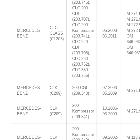
(203.746),
CLC 200
CDI
M 271.
(203.707),
M 271.
CLC 200
M 272.
CLC-
MERCEDES-
Kompressor
05.2008-
M 272.
CLASS
BENZ
(203.741),
06.2011
OM
(CL203)
CLC 220
646.96
CDI
OM
(203.708),
646.96
CLC 230
(203.752),
CLC 350
(203.756)
MERCEDES-
CLK
200 CGI
07.2003-
M 271.
BENZ
(C209)
(209.343)
05.2009
200
MERCEDES-
CLK
10.2006-
Kompressor
M 271.
BENZ
(C209)
05.2009
(209.341)
200
Kompressor
MERCEDES-
CLK
09.2002-
M 113.