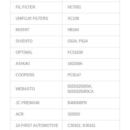
FIL FILTER
HC7051
UNIFLUX FILTERS
XC109
MISFAT
HB164
SIVENTO
G624; P624
OPTIMAL
FC01639
ASHUKI
160208A
COOPERS
PC8147
82D0325083A;
WEBASTO
82D0325083CA
JC PREMIUM
B4M008PR
ACR
320550
1A FIRST AUTOMOTIVE
C30161; K30161