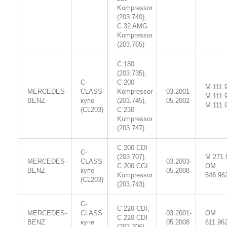
Kompressor
(203.740),
C 32 AMG
Kompressor
(203.765)
C 180
(203.735),
C-
C 200
M 111.
MERCEDES-
CLASS
Kompressor
03.2001-
M 111.
BENZ
купе
(203.745),
05.2002
M 111.
(CL203)
C 230
Kompressor
(203.747)
C 200 CDI
C-
(203.707),
M 271.
MERCEDES-
CLASS
03.2003-
C 200 CGI
OM
BENZ
купе
05.2008
Kompressor
646.96
(CL203)
(203.743)
C-
C 220 CDI,
MERCEDES-
CLASS
03.2001-
OM
C 220 CDI
BENZ
купе
05.2008
611.96
(203.706)