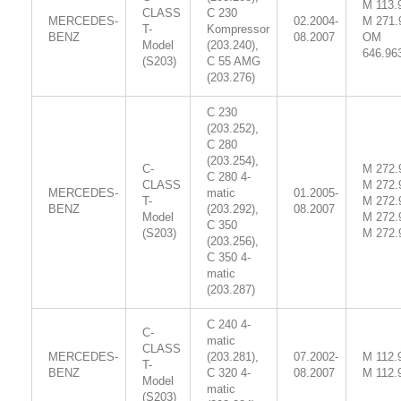
M 113.
CLASS
C 230
MERCEDES-
02.2004-
M 271.
T-
Kompressor
BENZ
08.2007
OM
Model
(203.240),
646.96
(S203)
C 55 AMG
(203.276)
C 230
(203.252),
C 280
(203.254),
C-
M 272.
C 280 4-
CLASS
M 272.
MERCEDES-
matic
01.2005-
T-
M 272.
BENZ
(203.292),
08.2007
Model
M 272.
C 350
(S203)
M 272.
(203.256),
C 350 4-
matic
(203.287)
C 240 4-
C-
matic
CLASS
MERCEDES-
(203.281),
07.2002-
M 112.
T-
BENZ
C 320 4-
08.2007
M 112.
Model
matic
(S203)