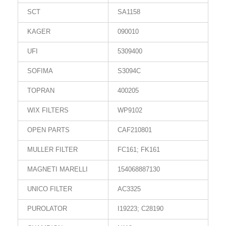
SCT
SA1158
KAGER
090010
UFI
5309400
SOFIMA
S3094C
TOPRAN
400205
WIX FILTERS
WP9102
OPEN PARTS
CAF210801
MULLER FILTER
FC161; FK161
MAGNETI MARELLI
154068887130
UNICO FILTER
AC3325
PUROLATOR
I19223; C28190