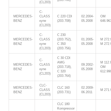
(CL203)
C-
MERCEDES-
CLASS
C 220 CDI
02.2004-
OM
BENZ
купе
(203.708)
05.2008
646.96
(CL203)
C-
C 230
MERCEDES-
CLASS
(203.752),
01.2005-
M 272.
BENZ
купе
C 350
05.2008
M 272.
(CL203)
(203.756)
C 30 CDI
C-
AMG
M 112.
MERCEDES-
CLASS
09.2002-
(203.718),
OM
BENZ
купе
05.2008
C 320
612.99
(CL203)
(203.764)
CLC-
MERCEDES-
CLC 160
02.2009-
CLASS
M 271.
BENZ
(203.731)
06.2011
(CL203)
CLC 180
Kompressor