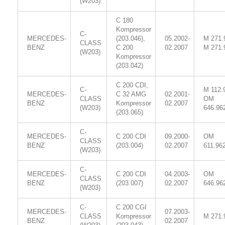
(W203)
C 180
Kompressor
C-
MERCEDES-
(203.046),
05.2002-
M 271.
CLASS
BENZ
C 200
02.2007
M 271.
(W203)
Kompressor
(203.042)
C 200 CDI,
C-
M 112.
MERCEDES-
C 32 AMG
02.2001-
CLASS
OM
BENZ
Kompressor
02.2007
(W203)
646.96
(203.065)
C-
MERCEDES-
C 200 CDI
09.2000-
OM
CLASS
BENZ
(203.004)
02.2007
611.96
(W203)
C-
MERCEDES-
C 200 CDI
04.2003-
OM
CLASS
BENZ
(203.007)
02.2007
646.96
(W203)
C-
C 200 CGI
MERCEDES-
07.2003-
CLASS
Kompressor
M 271.
BENZ
02.2007