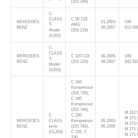
(203.284)
C-
CLASS
C 30 CDI
MERCEDES-
01.2003-
OM
T-
AMG
BENZ
08.2007
612.99
Model
(203.218)
(S203)
C-
CLASS
MERCEDES-
C 320 CDI
06.2005-
OM
T-
BENZ
(203.220)
08.2007
642.91
Model
(S203)
C 160
Kompressor
(203.730),
C 180
Kompressor
(203.746),
M 112.
C-
C 200
M 271.
MERCEDES-
CLASS
Kompressor
05.2002-
M 271.
BENZ
купе
(203.742),
05.2008
M 271.
(CL203)
C 220, C
M 271.
230