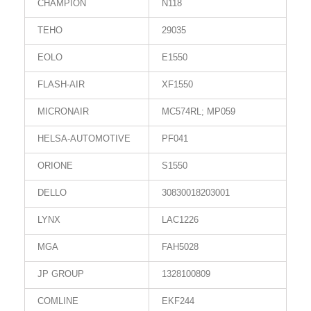
CHAMPION
N118
TEHO
29035
EOLO
E1550
FLASH-AIR
XF1550
MICRONAIR
MC574RL; MP059
HELSA-AUTOMOTIVE
PF041
ORIONE
S1550
DELLO
30830018203001
LYNX
LAC1226
MGA
FAH5028
JP GROUP
1328100809
COMLINE
EKF244