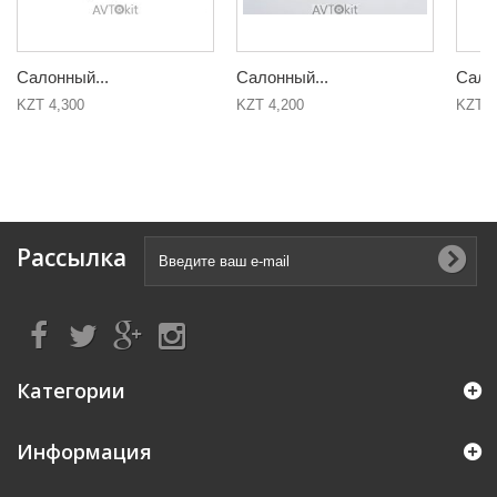
Салонный...
Салонный...
Сало
KZT 4,300
KZT 4,200
KZT 6
Рассылка
Категории
Информация