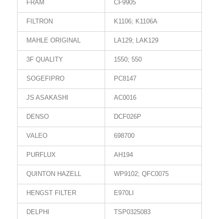
FRAM
CF9905
FILTRON
K1106; K1106A
MAHLE ORIGINAL
LA129; LAK129
3F QUALITY
1550; 550
SOGEFIPRO
PC8147
JS ASAKASHI
AC0016
DENSO
DCF026P
VALEO
698700
PURFLUX
AH194
QUINTON HAZELL
WP9102; QFC0075
HENGST FILTER
E970LI
DELPHI
TSP0325083