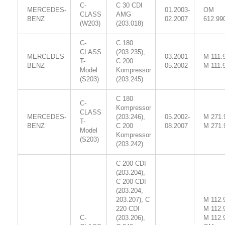
C-
C 30 CDI
MERCEDES-
01.2003-
OM
CLASS
AMG
BENZ
02.2007
612.99
(W203)
(203.018)
C-
C 180
CLASS
(203.235),
MERCEDES-
03.2001-
M 111.
T-
C 200
BENZ
05.2002
M 111.
Model
Kompressor
(S203)
(203.245)
C 180
C-
Kompressor
CLASS
MERCEDES-
(203.246),
05.2002-
M 271.
T-
BENZ
C 200
08.2007
M 271.
Model
Kompressor
(S203)
(203.242)
C 200 CDI
(203.204),
C 200 CDI
(203.204,
203.207), C
M 112.
220 CDI
M 112.
C-
(203.206),
M 112.