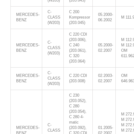
(W203)
(203.043)
C-
C 200
MERCEDES-
05.2000-
CLASS
Kompressor
M 111.
BENZ
06.2002
(W203)
(203.045)
C 220 CDI
(203.006),
M 112.
C-
MERCEDES-
C 240
05.2000-
M 112.
CLASS
BENZ
(203.061),
02.2007
OM
(W203)
C 320
611.96
(203.064)
C-
MERCEDES-
C 220 CDI
02.2003-
OM
CLASS
BENZ
(203.008)
02.2007
646.96
(W203)
C 230
(203.052),
C 280
(203.054),
M 272.
C 280 4-
M 272.
matic
C-
M 272.
MERCEDES-
(203.092),
01.2005-
CLASS
M 272.
BENZ
C 320 CDI
02.2007