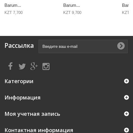
Barum...
Barum...
Barum
KZT 7,700
KZT 9,700
KZT 1
Рассылка
Категории
Информация
Моя учетная запись
Контактная информация