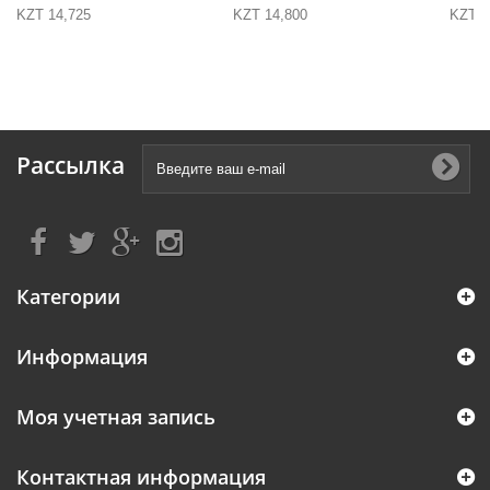
KZT 14,725
KZT 14,800
KZT 1
Рассылка
Категории
Информация
Моя учетная запись
Контактная информация