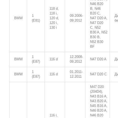
N46 B20
118 d,
B, N46
118 i,
B20 C,
1
09.2006-
Д
BMW
120 d,
N47 D20 A,
(E81)
09.2012
б
120 i,
N47 D20
130 i
C, N52
B30 A, N52
B30 B,
N52 B30
BF
1
12.2008-
BMW
116 d
N47 D20 A
Д
(E87)
09.2012
1
01.2011-
BMW
116 d
N47 D20 C
Д
(E87)
12.2011
M47 D20
(204D4),
N43 B16 A,
N43 B20 A,
N45 B16 A,
N46 B20 A,
116 i,
N46 B20