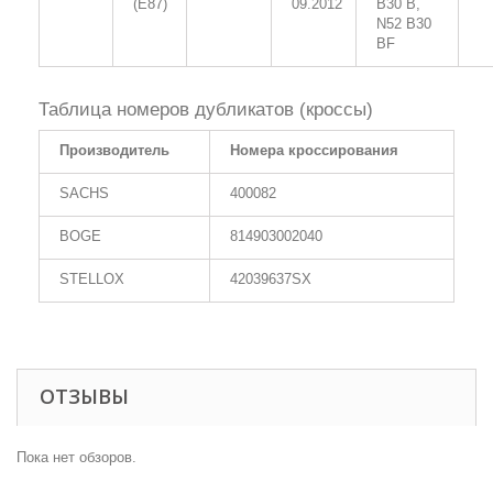
(E87)
09.2012
B30 B,
N52 B30
BF
Таблица номеров дубликатов (кроссы)
Производитель
Номера кроссирования
SACHS
400082
BOGE
814903002040
STELLOX
42039637SX
ОТЗЫВЫ
Пока нет обзоров.