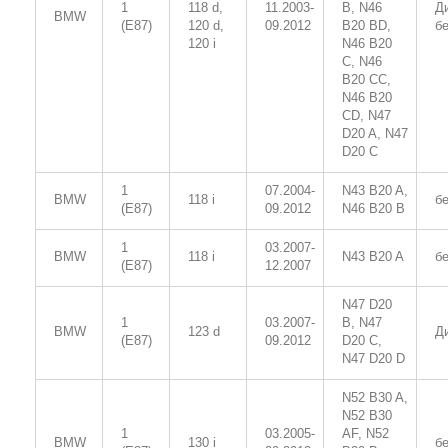
1
118 d,
11.2003-
B, N46
Д
BMW
(E87)
120 d,
09.2012
B20 BD,
б
120 i
N46 B20
C, N46
B20 CC,
N46 B20
CD, N47
D20 A, N47
D20 C
1
07.2004-
N43 B20 A,
BMW
118 i
б
(E87)
09.2012
N46 B20 B
1
03.2007-
BMW
118 i
N43 B20 A
б
(E87)
12.2007
N47 D20
1
03.2007-
B, N47
BMW
123 d
Д
(E87)
09.2012
D20 C,
N47 D20 D
N52 B30 A,
N52 B30
1
03.2005-
AF, N52
BMW
130 i
б