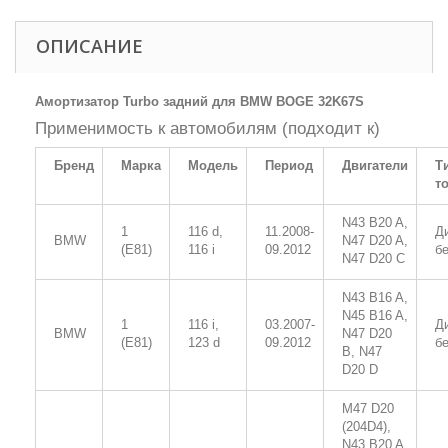
ОПИСАНИЕ
Амортизатор Turbo задний для BMW BOGE 32K67S
Применимость к автомобилям (подходит к)
Бренд
Марка
Модель
Период
Двигатели
Т
т
N43 B20 A,
1
116 d,
11.2008-
Д
BMW
N47 D20 A,
(E81)
116 i
09.2012
б
N47 D20 C
N43 B16 A,
N45 B16 A,
1
116 i,
03.2007-
Д
BMW
N47 D20
(E81)
123 d
09.2012
б
B, N47
D20 D
M47 D20
(204D4),
N43 B20 A,