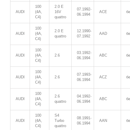
100
2.0 E
07.1992-
AUDI
(4A,
16V
ACE
б
06.1994
C4)
quattro
100
2.0 E
12.1990-
AUDI
(4A,
AAD
б
quattro
07.1992
C4)
100
03.1992-
AUDI
(4A,
2.6
ABC
б
06.1994
C4)
100
07.1993-
AUDI
(4A,
2.6
ACZ
б
06.1994
C4)
100
2.6
04.1992-
AUDI
(4A,
ABC
б
quattro
06.1994
C4)
100
S4
08.1991-
AUDI
(4A,
Turbo
AAN
б
06.1994
C4)
quattro