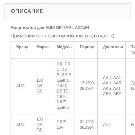
ОПИСАНИЕ
Амортизатор для AUDI OPTIMAL A2713H
Применимость к автомобилям (подходит к)
Бренд
Марка
Модель
Период
Двигатели
Т
т
2.0, 2.0
E, 2.3
E, 2.3 E
AAD, AAE,
100
quattro,
12.1990-
AAH, AAR,
Д
AUDI
(4A,
2.4 D,
06.1994
AAS, AAT,
б
C4)
2.5 TDI,
ABK, ABP
2.8 E,
2.8 E
quattro
100
2.0 E
01.1992-
AUDI
(4A,
ACE
б
16V
06.1994
C4)