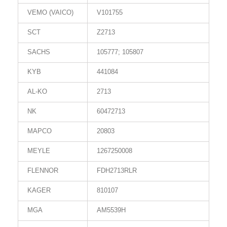
VEMO (VAICO)
V101755
SCT
Z2713
SACHS
105777; 105807
KYB
441084
AL-KO
2713
NK
60472713
MAPCO
20803
MEYLE
1267250008
FLENNOR
FDH2713RLR
KAGER
810107
MGA
AM5539H