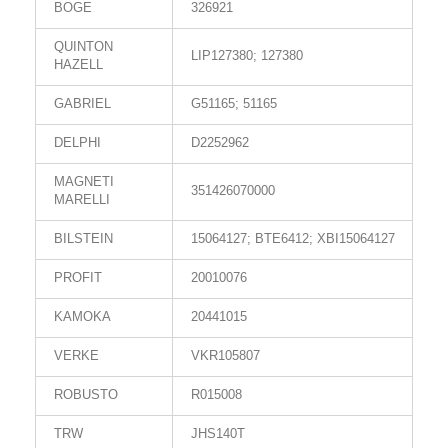
BOGE
326921
QUINTON
LIP127380; 127380
HAZELL
GABRIEL
G51165; 51165
DELPHI
D2252962
MAGNETI
351426070000
MARELLI
BILSTEIN
15064127; BTE6412; XBI15064127
PROFIT
20010076
KAMOKA
20441015
VERKE
VKR105807
ROBUSTO
R015008
TRW
JHS140T