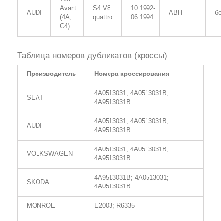
Avant
S4 V8
10.1992-
AUDI
ABH
б
(4A,
quattro
06.1994
C4)
Таблица номеров дубликатов (кроссы)
Производитель
Номера кроссирования
4A0513031; 4A0513031B;
SEAT
4A9513031B
4A0513031; 4A0513031B;
AUDI
4A9513031B
4A0513031; 4A0513031B;
VOLKSWAGEN
4A9513031B
4A9513031B; 4A0513031;
SKODA
4A0513031B
MONROE
E2003; R6335