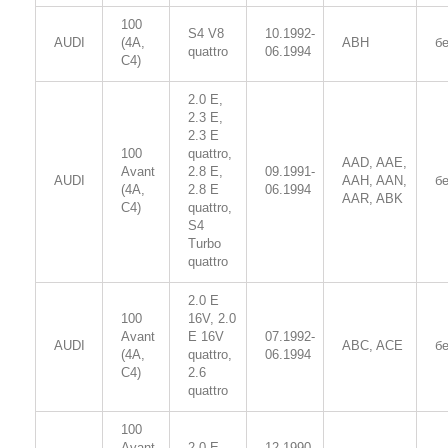
100
S4 V8
10.1992-
AUDI
(4A,
ABH
б
quattro
06.1994
C4)
2.0 E,
2.3 E,
2.3 E
100
quattro,
AAD, AAE,
Avant
2.8 E,
09.1991-
AUDI
AAH, AAN,
б
(4A,
2.8 E
06.1994
AAR, ABK
C4)
quattro,
S4
Turbo
quattro
2.0 E
100
16V, 2.0
Avant
E 16V
07.1992-
AUDI
ABC, ACE
б
(4A,
quattro,
06.1994
C4)
2.6
quattro
100
Avant
2.0 E
12.1990-