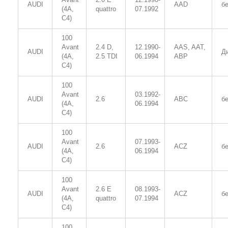
AUDI
AAD
б
(4A,
quattro
07.1992
C4)
100
Avant
2.4 D,
12.1990-
AAS, AAT,
AUDI
Д
(4A,
2.5 TDI
06.1994
ABP
C4)
100
Avant
03.1992-
AUDI
2.6
ABC
б
(4A,
06.1994
C4)
100
Avant
07.1993-
AUDI
2.6
ACZ
б
(4A,
06.1994
C4)
100
Avant
2.6 E
08.1993-
AUDI
ACZ
б
(4A,
quattro
07.1994
C4)
100