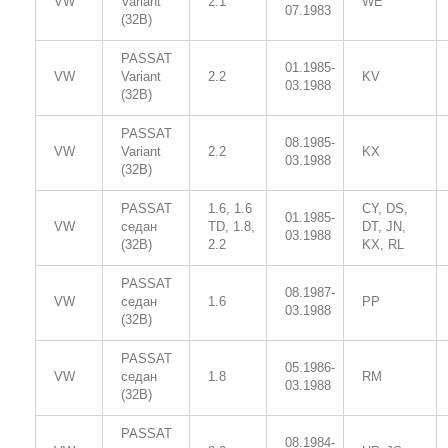
VW
Variant
2.1
WE
07.1983
(32B)
PASSAT
01.1985-
VW
Variant
2.2
KV
03.1988
(32B)
PASSAT
08.1985-
VW
Variant
2.2
KX
03.1988
(32B)
PASSAT
1.6, 1.6
CY, DS,
01.1985-
VW
седан
TD, 1.8,
DT, JN,
03.1988
(32B)
2.2
KX, RL
PASSAT
08.1987-
VW
седан
1.6
PP
03.1988
(32B)
PASSAT
05.1986-
VW
седан
1.8
RM
03.1988
(32B)
PASSAT
08.1984-