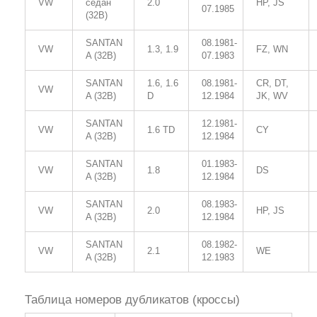
VW
седан
2.0
HP, JS
07.1985
(32B)
SANTAN
08.1981-
VW
1.3, 1.9
FZ, WN
A (32B)
07.1983
SANTAN
1.6, 1.6
08.1981-
CR, DT,
VW
A (32B)
D
12.1984
JK, WV
SANTAN
12.1981-
VW
1.6 TD
CY
A (32B)
12.1984
SANTAN
01.1983-
VW
1.8
DS
A (32B)
12.1984
SANTAN
08.1983-
VW
2.0
HP, JS
A (32B)
12.1984
SANTAN
08.1982-
VW
2.1
WE
A (32B)
12.1983
Таблица номеров дубликатов (кроссы)