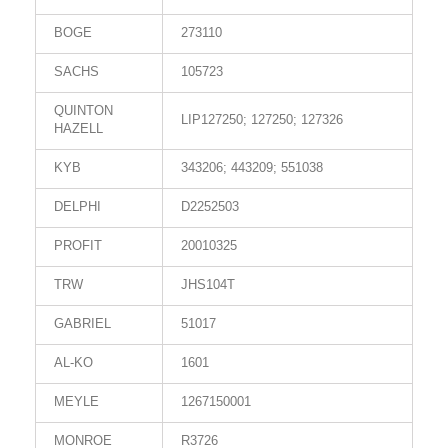
BOGE
273110
SACHS
105723
QUINTON
LIP127250; 127250; 127326
HAZELL
KYB
343206; 443209; 551038
DELPHI
D2252503
PROFIT
20010325
TRW
JHS104T
GABRIEL
51017
AL-KO
1601
MEYLE
1267150001
MONROE
R3726