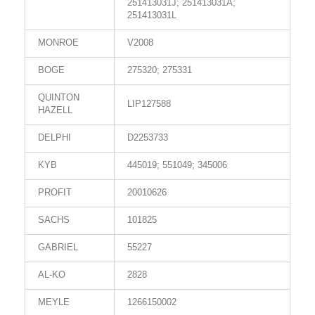
251413031J; 251413031A;
251413031L
MONROE
V2008
BOGE
275320; 275331
QUINTON
LIP127588
HAZELL
DELPHI
D2253733
KYB
445019; 551049; 345006
PROFIT
20010626
SACHS
101825
GABRIEL
55227
AL-KO
2828
MEYLE
1266150002