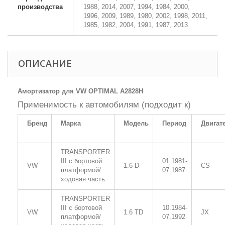
производства
1988, 2014, 2007, 1994, 1984, 2000,
1996, 2009, 1989, 1980, 2002, 1998, 2011,
1985, 1982, 2004, 1991, 1987, 2013
ОПИСАНИЕ
Амортизатор для VW OPTIMAL A2828H
Применимость к автомобилям (подходит к)
Бренд
Марка
Модель
Период
Двигат
TRANSPORTER
III c бортовой
01.1981-
VW
1.6 D
CS
платформой/
07.1987
ходовая часть
TRANSPORTER
III c бортовой
10.1984-
VW
1.6 TD
JX
платформой/
07.1992