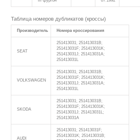
III фургон
07.1992
Таблица номеров дубликатов (кроссы)
Производитель
Номера кроссирования
251413031; 251413031B;
251413031F; 251413031K;
SEAT
251413031J; 251413031A;
251413031L
251413031; 251413031B;
251413031F; 251413031K;
VOLKSWAGEN
251413031J; 251413031A;
251413031L
251413031; 251413031B;
251413031F; 251413031K;
SKODA
251413031J; 251413031L;
251413031A
251413031; 251413031F;
251413031K; 251413031B;
AUDI