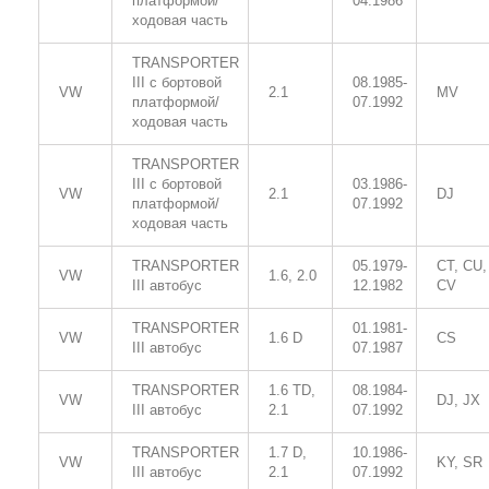
платформой/
04.1986
ходовая часть
TRANSPORTER
III c бортовой
08.1985-
VW
2.1
MV
платформой/
07.1992
ходовая часть
TRANSPORTER
III c бортовой
03.1986-
VW
2.1
DJ
платформой/
07.1992
ходовая часть
TRANSPORTER
05.1979-
CT, CU,
VW
1.6, 2.0
III автобус
12.1982
CV
TRANSPORTER
01.1981-
VW
1.6 D
CS
III автобус
07.1987
TRANSPORTER
1.6 TD,
08.1984-
VW
DJ, JX
III автобус
2.1
07.1992
TRANSPORTER
1.7 D,
10.1986-
VW
KY, SR
III автобус
2.1
07.1992