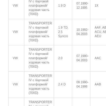
IV c бортовой
07.1990-
VW
платформой/
1.9 D
1X
12.1995
ходовая часть
(70XD)
TRANSPORTER
IV c бортовой
1.9 TD,
AAF, AB
10.1992-
VW
платформой/
2.5
ACU, A
04.2003
ходовая часть
Syncro
AEU
(70XD)
TRANSPORTER
IV c бортовой
07.1990-
VW
платформой/
2.0
AAC
04.2003
ходовая часть
(70XD)
TRANSPORTER
IV c бортовой
09.1990-
VW
платформой/
2.4 D
AAB
04.1998
ходовая часть
(70XD)
TRANSPORTER