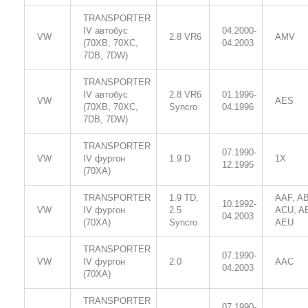
TRANSPORTER
IV автобус
04.2000-
VW
2.8 VR6
AMV
(70XB, 70XC,
04.2003
7DB, 7DW)
TRANSPORTER
IV автобус
2.8 VR6
01.1996-
VW
AES
(70XB, 70XC,
Syncro
04.1996
7DB, 7DW)
TRANSPORTER
07.1990-
VW
IV фургон
1.9 D
1X
12.1995
(70XA)
TRANSPORTER
1.9 TD,
AAF, AB
10.1992-
VW
IV фургон
2.5
ACU, A
04.2003
(70XA)
Syncro
AEU
TRANSPORTER
07.1990-
VW
IV фургон
2.0
AAC
04.2003
(70XA)
TRANSPORTER
07.1990-