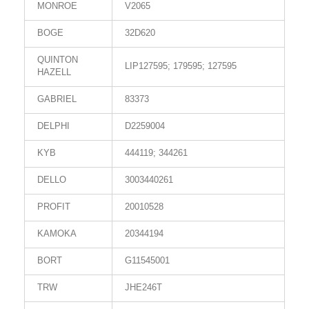
MONROE
V2065
BOGE
32D620
QUINTON
LIP127595; 179595; 127595
HAZELL
GABRIEL
83373
DELPHI
D2259004
KYB
444119; 344261
DELLO
3003440261
PROFIT
20010528
KAMOKA
20344194
BORT
G11545001
TRW
JHE246T