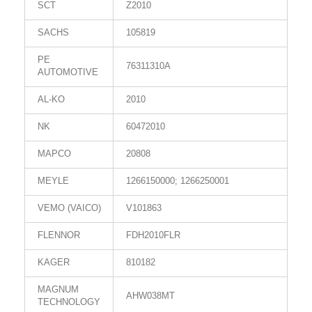
SCT
Z2010
SACHS
105819
PE
76311310A
AUTOMOTIVE
AL-KO
2010
NK
60472010
MAPCO
20808
MEYLE
1266150000; 1266250001
VEMO (VAICO)
V101863
FLENNOR
FDH2010FLR
KAGER
810182
MAGNUM
AHW038MT
TECHNOLOGY