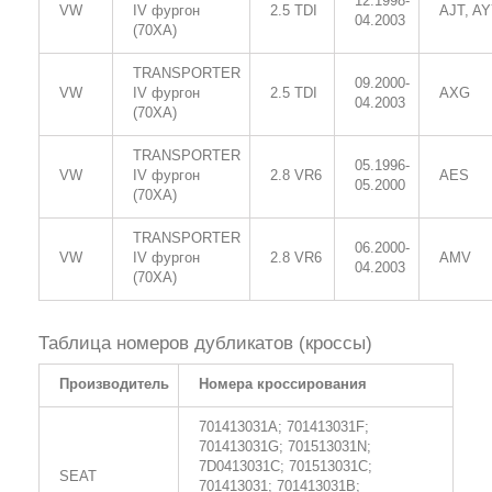
12.1998-
VW
IV фургон
2.5 TDI
AJT, A
04.2003
(70XA)
TRANSPORTER
09.2000-
VW
IV фургон
2.5 TDI
AXG
04.2003
(70XA)
TRANSPORTER
05.1996-
VW
IV фургон
2.8 VR6
AES
05.2000
(70XA)
TRANSPORTER
06.2000-
VW
IV фургон
2.8 VR6
AMV
04.2003
(70XA)
Таблица номеров дубликатов (кроссы)
Производитель
Номера кроссирования
701413031A; 701413031F;
701413031G; 701513031N;
7D0413031C; 701513031C;
SEAT
701413031; 701413031B;