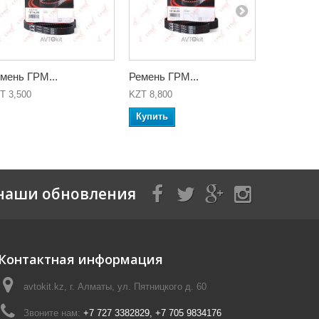
мень ГРМ...
Ремень ГРМ...
Ремень ГР
T 3,500
KZT 8,800
KZT 5,200
Купить
Купить
наши обновления
Контактная информация
avtokit.kz, г. Алматы, ул. Пятницкого д. 60
Звоните нам:
+7 727 3382829, +7 705 9834176