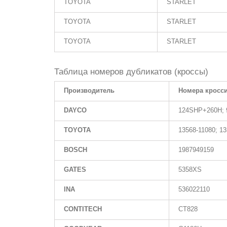
TOYOTA
STARLET
TOYOTA
STARLET
TOYOTA
STARLET
Таблица номеров дубликатов (кроссы)
Производитель
Номера кросс
DAYCO
124SHP+260H; 
TOYOTA
13568-11080; 13
BOSCH
1987949159
GATES
5358XS
INA
536022110
CONTITECH
CT828