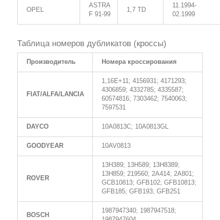
ASTRA
11.1994-
OPEL
1,7 TD
F 91-99
02.1999
Таблица номеров дубликатов (кроссы)
Производитель
Номера кроссирования
1,16E+11; 4156931; 4171293;
4306859; 4332785; 4335587;
FIAT/ALFA/LANCIA
60574816; 7303462; 7540063;
7597531
DAYCO
10A0813C; 10A0813GL
GOODYEAR
10AV0813
13H389; 13H589; 13H8389;
13H859; 219560; 2A414; 2A801;
ROVER
GCB10813; GFB102; GFB10813;
GFB185; GFB193; GFB251
1987947340; 1987947518;
BOSCH
1987947604