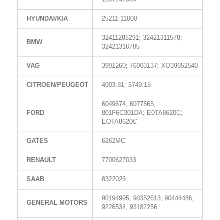
HYUNDAI/KIA
25211-11000
32411288291; 32421311578;
BMW
32421316785
VAG
3991260; 76903137; XO39652540
CITROEN/PEUGEOT
4003.81; 5749.15
6049674; 6077865;
FORD
801F6C301DA; E0TA8620C;
EOTA8620C
GATES
6262MC
RENAULT
7700627033
SAAB
8322026
90194995; 90352613; 90444486;
GENERAL MOTORS
9226534; 93182256