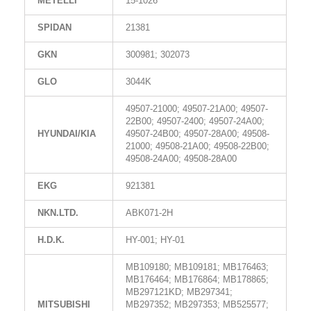
METELLI
15-1026
SPIDAN
21381
GKN
300981; 302073
GLO
3044K
49507-21000; 49507-21A00; 49507-
22B00; 49507-2400; 49507-24A00;
HYUNDAI/KIA
49507-24B00; 49507-28A00; 49508-
21000; 49508-21A00; 49508-22B00;
49508-24A00; 49508-28A00
EKG
921381
NKN.LTD.
ABK071-2H
H.D.K.
HY-001; HY-01
MB109180; MB109181; MB176463;
MB176464; MB176864; MB178865;
MB297121KD; MB297341;
MITSUBISHI
MB297352; MB297353; MB525577;