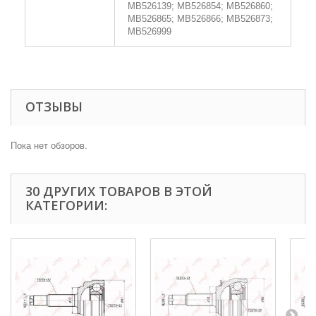
MB526139; MB526854; MB526860;
MB526865; MB526866; MB526873;
MB526999
ОТЗЫВЫ
Пока нет обзоров.
30 ДРУГИХ ТОВАРОВ В ЭТОЙ
КАТЕГОРИИ: