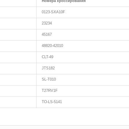
Номера кроссирования
0123-SXA10F
23234
45167
48820-42010
CLT-49
JTS182
SL-T010
T27RV1F
TO-LS-5141