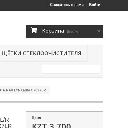
Свяжитесь с нами
Войти
Корзина
(пусто)
ЩЁТКИ СТЕКЛООЧИСТИТЕЛЯ
YOTA RAV LYNXauto C7097LR
Цена
 L/R
KZT 3,700
97LR