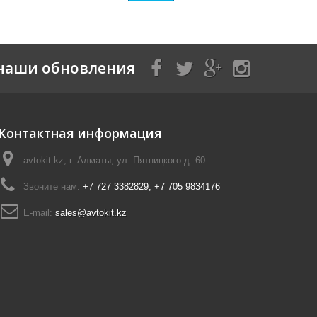
наши обновления
Контактная информация
avtokit.kz, г. Алматы, ул. Пятницкого д. 60
Звоните нам:
+7 727 3382829, +7 705 9834176
E-mail:
sales@avtokit.kz