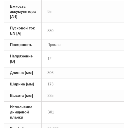
Емкость
аккумулятора
95
[АЧ]
Пусковой ток
830
EN [А]
Полярность
Прямая
Напряжение
12
[В]
Длинна [мм]
306
Ширина [мм]
173
Высота [мм]
225
Исполнение
днищевой
B01
планки