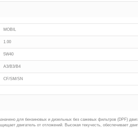
MOBIL
1.00
5W40
A3/B3/B4
CF/SM/SN
азначено для бензиновых и дизельных без сажевых фильтров (DPF) двиг
щищает двигатель от отложений. Высокая текучесть, обеспечивает дви