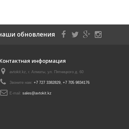
наши обновления
Контактная информация
avtokit.kz, г. Алматы, ул. Пятницкого д. 60
Звоните нам:
+7 727 3382829, +7 705 9834176
E-mail:
sales@avtokit.kz