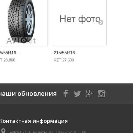
5/55R16...
215/55R16...
215/60R16
T 28,800
KZT 27,600
KZT 31,438
наши обновления
Контактная информация
avtokit.kz, г. Алматы, ул. Пятницкого д. 60