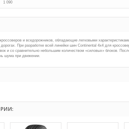
1 090
я кроссоверов и вседорожников, обладающие легковыми характеристикам
орогах. При разработке всей линейки шин Continental 4x4 для кроссове
вок и со сравнительно небольшим количеством «силовых» блоков. Посл
нь шума при движении.
ОРИИ: