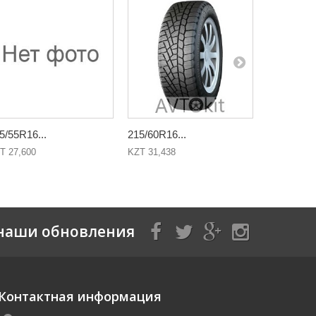
5/55R16...
215/60R16...
215/65R16
T 27,600
KZT 31,438
KZT 31,500
наши обновления
Контактная информация