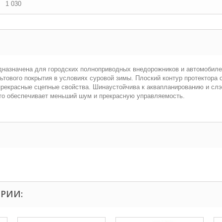
1 030
редназначена для городских полноприводных внедорожников и автомобил
тового покрытия в условиях суровой зимы. Плоский контур протектора 
прекрасные сцепные свойства. Шинаустойчива к аквапланированию и сл
что обеспечивает меньший шум и прекрасную управляемость.
ОРИИ: