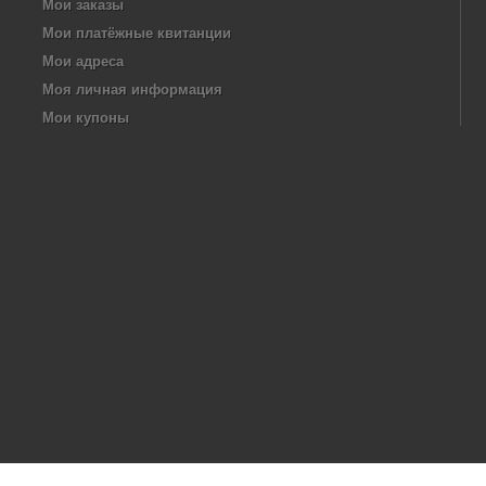
Мои заказы
Мои платёжные квитанции
Мои адреса
Моя личная информация
Мои купоны