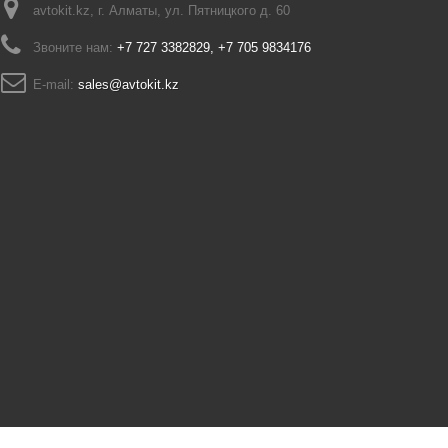
avtokit.kz, г. Алматы, ул. Пятницкого д. 60
Звоните нам:
+7 727 3382829, +7 705 9834176
E-mail:
sales@avtokit.kz