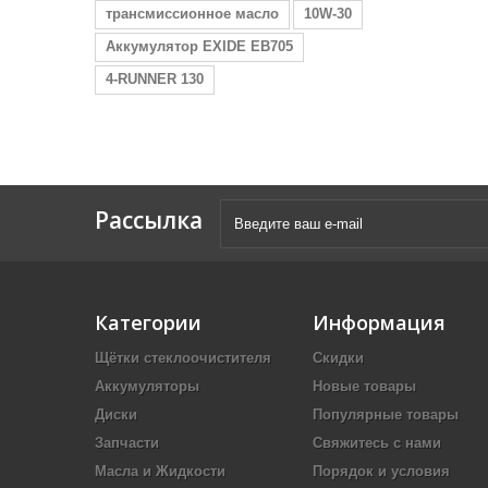
трансмиссионное масло
10W-30
Аккумулятор EXIDE EB705
4-RUNNER 130
Рассылка
Категории
Информация
Щётки стеклоочистителя
Скидки
Аккумуляторы
Новые товары
Диски
Популярные товары
Запчасти
Свяжитесь с нами
Масла и Жидкости
Порядок и условия