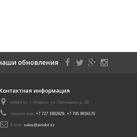
наши обновления
Контактная информация
avtokit.kz, г. Алматы, ул. Пятницкого д. 60
Звоните нам:
+7 727 3382829, +7 705 9834176
E-mail:
sales@avtokit.kz