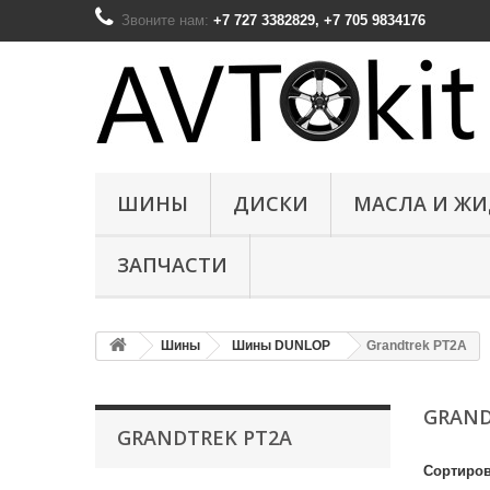
Звоните нам:
+7 727 3382829, +7 705 9834176
ШИНЫ
ДИСКИ
МАСЛА И Ж
ЗАПЧАСТИ
Шины
Шины DUNLOP
Grandtrek PT2A
GRAND
GRANDTREK PT2A
Сортиров