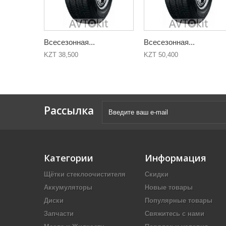
Всесезонная...
Всесезонная...
KZT 38,500
KZT 50,400
Рассылка
Категории
Информация
Щётки стеклоочистителя
Скидки
Аккумуляторы
Новые товары
Диски
Популярные товары
Запчасти
Свяжитесь с нами