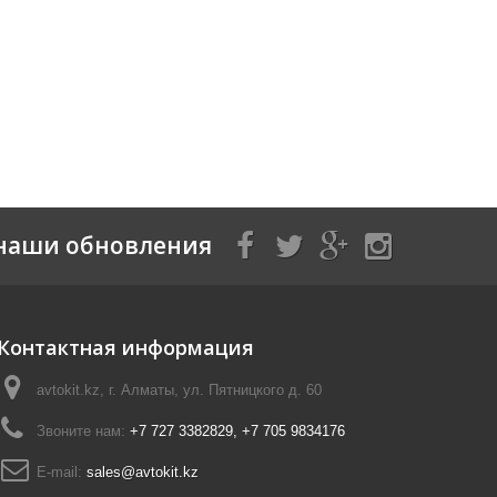
наши обновления
Контактная информация
avtokit.kz, г. Алматы, ул. Пятницкого д. 60
Звоните нам:
+7 727 3382829, +7 705 9834176
E-mail:
sales@avtokit.kz