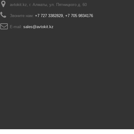
avtokit.kz, г. Алматы, ул. Пятницкого д. 60
Звоните нам:
+7 727 3382829, +7 705 9834176
E-mail:
sales@avtokit.kz