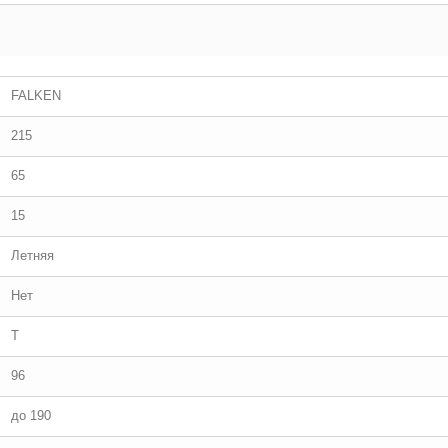
FALKEN
215
65
15
Летняя
Нет
T
96
до 190