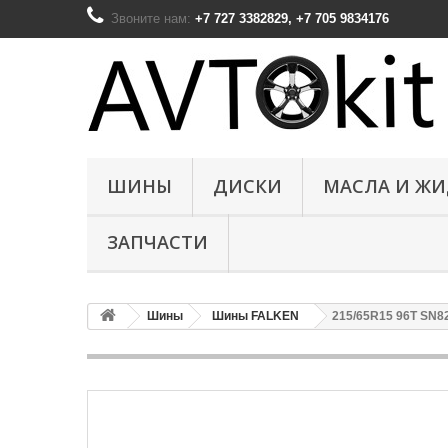
Звоните нам:
+7 727 3382829, +7 705 9834176
ШИНЫ
ДИСКИ
МАСЛА И Ж
ЗАПЧАСТИ
Шины
Шины FALKEN
215/65R15 96T SN82