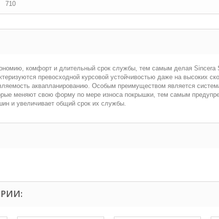
710
экономию, комфорт и длительный срок службы, тем самым делая Sincer
ктеризуются превосходной курсовой устойчивостью даже на высоких ско
вляемость аквапланированию. Особым преимуществом является система 
торые меняют свою форму по мере износа покрышки, тем самым предупр
шин и увеличивает общий срок их службы.
ОРИИ: