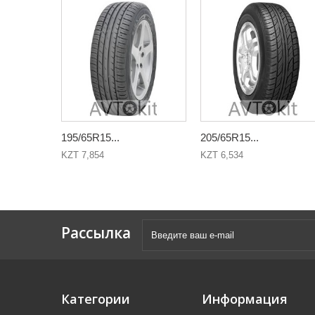
195/65R15...
205/65R15...
KZT 7,854
KZT 6,534
Рассылка
Категории
Информация