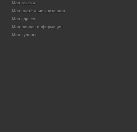
Мои заказы
Мои платёжные квитанции
Мои адреса
Моя личная информация
Мои купоны