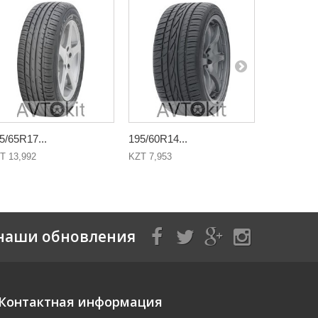
5/65R17...
195/60R14...
205/60R15
T 13,992
KZT 7,953
KZT 13,400
наши обновления
Контактная информация