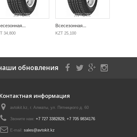
есезонная...
Всесезонная...
Всесезонн
T 34,800
KZT 25,100
KZT 27,000
наши обновления
Контактная информация
avtokit.kz, г. Алматы, ул. Пятницкого д. 60
Звоните нам:
+7 727 3382829, +7 705 9834176
E-mail:
sales@avtokit.kz