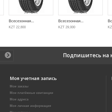
Всесезонная...
Всесезонная...
Вс
KZT 22,800
KZT 29,000
KZ
Подпишитесь на 
Моя учетная запись
Мои заказы
Мои платёжные квитанции
Мои адреса
Моя личная информация