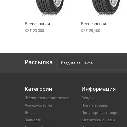
Всесезонная...
Всесезонная...
KZT 20,300
KZT 29,100
Рассылка
Категории
Информация
Щётки стеклоочистителя
Скидки
Аккумуляторы
Новые товары
Диски
Популярные товары
Запчасти
Свяжитесь с нами