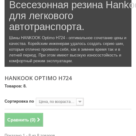
Всесезонная резина Hanko
для легкового
автотранспорта.
Шины HANKOOK Optimo H724 - оптимальное сочетание цены и
качества. Корейским инженерам удалось создать серию шин,
которые отлично проявили себя, как в зимнее время так и в
летней период. При этом имеют высокую износостойкость и
комфортный режим эксплуатации.
HANKOOK OPTIMO H724
Товаров: 8.
Сортировка по
Цена, по возрастанию
Сравнить (
0
)
Показано 1 - 8 из 8 товаров