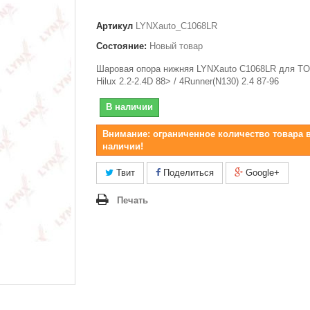
Артикул
LYNXauto_C1068LR
Состояние:
Новый товар
Шаровая опора нижняя LYNXauto C1068LR для T
Hilux 2.2-2.4D 88> / 4Runner(N130) 2.4 87-96
В наличии
Внимание: ограниченное количество товара 
наличии!
Твит
Поделиться
Google+
Печать