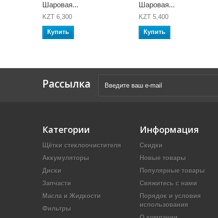
Шаровая...
Шаровая...
KZT 6,300
KZT 5,400
Купить
Купить
Рассылка
Категории
Информация
Щётки стеклоочистителя
Скидки
Аккумуляторы
Новые товары
Диски
Популярные товары
Запчасти
Свяжитесь с нами
Масла и Жидкости
Порядок и условия
использования
Фильтры
О компании