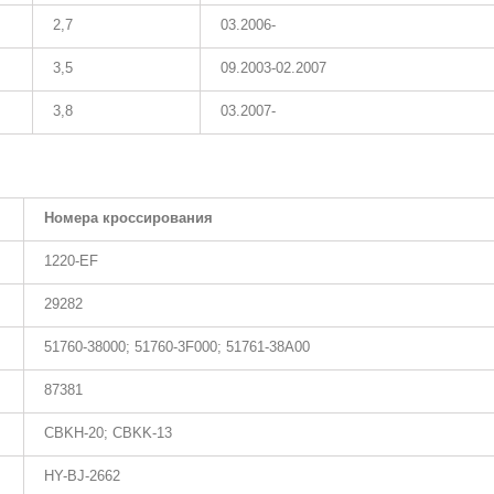
2,7
03.2006-
3,5
09.2003-02.2007
3,8
03.2007-
Номера кроссирования
1220-EF
29282
51760-38000; 51760-3F000; 51761-38A00
87381
CBKH-20; CBKK-13
HY-BJ-2662