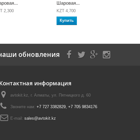
ровая...
Шаровая...
Шаровая..
T 2,300
KZT 4,700
KZT 5,800
Купить
Купить
наши обновления
Контактная информация
avtokit.kz, г. Алматы, ул. Пятницкого д. 60
Звоните нам:
+7 727 3382829, +7 705 9834176
E-mail:
sales@avtokit.kz