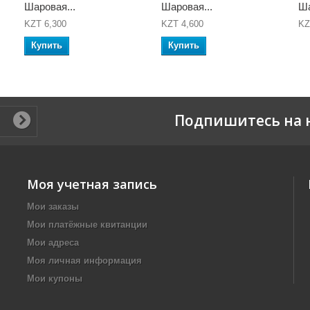
Шаровая...
Шаровая...
Ша
KZT 6,300
KZT 4,600
KZ
Купить
Купить
Подпишитесь на 
Моя учетная запись
Мои заказы
Мои платёжные квитанции
Мои адреса
Моя личная информация
Мои купоны