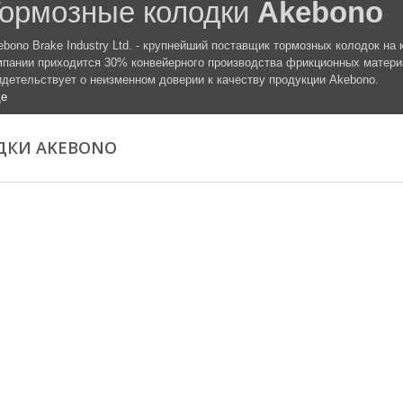
ормозные колодки
Akebono
ebono Brake Industry Ltd. - крупнейший поставщик тормозных колодок н
мпании приходится 30% конвейерного производства фрикционных матери
идетельствует о неизменном доверии к качеству продукции Akebono.
е
ДКИ AKEBONO