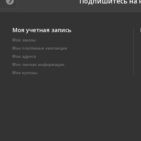
Подпишитесь на 
Моя учетная запись
Мои заказы
Мои платёжные квитанции
Мои адреса
Моя личная информация
Мои купоны