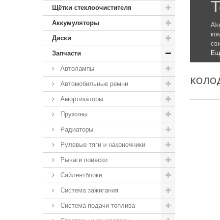
Т
Щётки стеклоочистителя
Аккумуляторы
Ak
ко
Диски
св
Ещ
Запчасти
Автолампы
КОЛО
Автомобильные ремни
Амортизаторы
Пружины
Радиаторы
Рулевые тяги и наконечники
Рычаги повески
Сайлентблоки
Система зажигания
Система подачи топлива