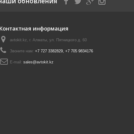
наши обновления
Контактная информация
avtokit.kz, г. Алматы, ул. Пятницкого д. 60
Звоните нам:
+7 727 3382829, +7 705 9834176
E-mail:
sales@avtokit.kz