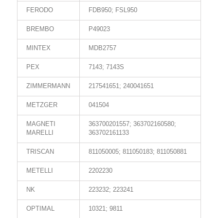
FERODO
FDB950; FSL950
BREMBO
P49023
MINTEX
MDB2757
PEX
7143; 7143S
ZIMMERMANN
217541651; 240041651
METZGER
041504
MAGNETI
363700201557; 363702160580;
MARELLI
363702161133
TRISCAN
811050005; 811050183; 811050881
METELLI
2202230
NK
223232; 223241
OPTIMAL
10321; 9811