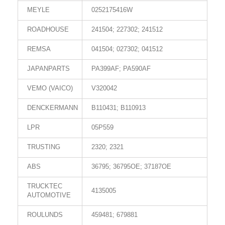
MEYLE
0252175416W
ROADHOUSE
241504; 227302; 241512
REMSA
041504; 027302; 041512
JAPANPARTS
PA399AF; PA590AF
VEMO (VAICO)
V320042
DENCKERMANN
B110431; B110913
LPR
05P559
TRUSTING
2320; 2321
ABS
36795; 36795OE; 37187OE
TRUCKTEC
4135005
AUTOMOTIVE
ROULUNDS
459481; 679881