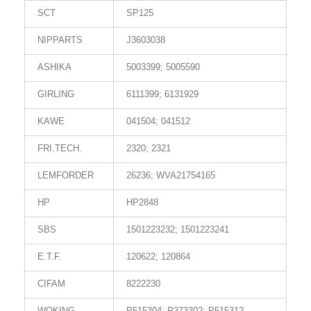
SCT
SP125
NIPPARTS
J3603038
ASHIKA
5003399; 5005590
GIRLING
6111399; 6131929
KAWE
041504; 041512
FRI.TECH.
2320; 2321
LEMFORDER
26236; WVA21754165
HP
HP2848
SBS
1501223232; 1501223241
E.T.F.
120622; 120864
CIFAM
8222230
WOKING
P515304; P373302; P515312