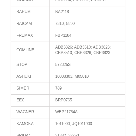
BARUM
BA2118
RAICAM
7310; 5890
FREMAX
FBP1184
ADB3326; ADB3510; ADB3823;
COMLINE
CBP3510; CBP3326; CBP3823
STOP
572325S
ASHUKI
10808303; M05010
SIMER
789
EEC
BRP0765
WAGNER
WBP21754A
KAMOKA
1011900; JQ1011900
SPIDAN
31882; 32753