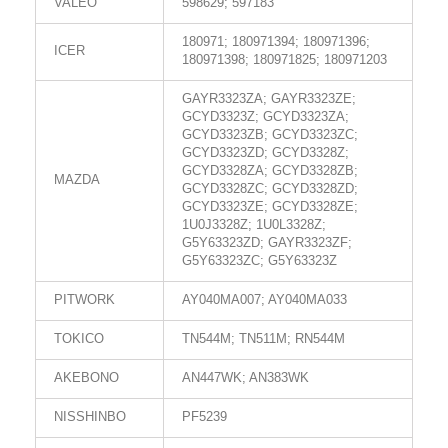
VALEO
598629; 597183
180971; 180971394; 180971396;
ICER
180971398; 180971825; 180971203
GAYR3323ZA; GAYR3323ZE;
GCYD3323Z; GCYD3323ZA;
GCYD3323ZB; GCYD3323ZC;
GCYD3323ZD; GCYD3328Z;
GCYD3328ZA; GCYD3328ZB;
MAZDA
GCYD3328ZC; GCYD3328ZD;
GCYD3323ZE; GCYD3328ZE;
1U0J3328Z; 1U0L3328Z;
G5Y63323ZD; GAYR3323ZF;
G5Y63323ZC; G5Y63323Z
PITWORK
AY040MA007; AY040MA033
TOKICO
TN544M; TN511M; RN544M
AKEBONO
AN447WK; AN383WK
NISSHINBO
PF5239