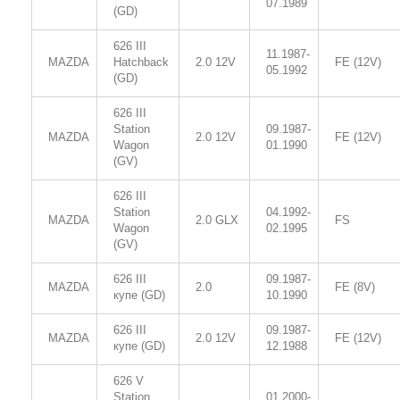
07.1989
(GD)
626 III
11.1987-
MAZDA
Hatchback
2.0 12V
FE (12V)
05.1992
(GD)
626 III
Station
09.1987-
MAZDA
2.0 12V
FE (12V)
Wagon
01.1990
(GV)
626 III
Station
04.1992-
MAZDA
2.0 GLX
FS
Wagon
02.1995
(GV)
626 III
09.1987-
MAZDA
2.0
FE (8V)
купе (GD)
10.1990
626 III
09.1987-
MAZDA
2.0 12V
FE (12V)
купе (GD)
12.1988
626 V
Station
01.2000-