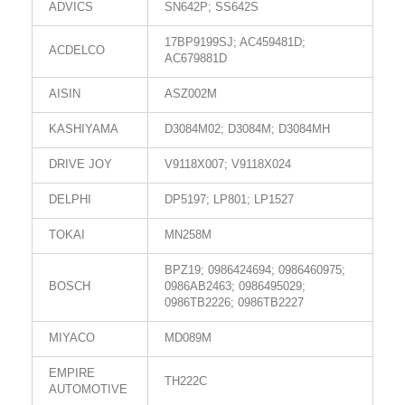
ADVICS
SN642P; SS642S
17BP9199SJ; AC459481D;
ACDELCO
AC679881D
AISIN
ASZ002M
KASHIYAMA
D3084M02; D3084M; D3084MH
DRIVE JOY
V9118X007; V9118X024
DELPHI
DP5197; LP801; LP1527
TOKAI
MN258M
BPZ19; 0986424694; 0986460975;
BOSCH
0986AB2463; 0986495029;
0986TB2226; 0986TB2227
MIYACO
MD089M
EMPIRE
TH222C
AUTOMOTIVE