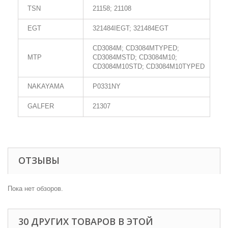
TSN
21158; 21108
EGT
321484IEGT; 321484EGT
CD3084M; CD3084MTYPED;
MTP
CD3084MSTD; CD3084M10;
CD3084M10STD; CD3084M10TYPED
NAKAYAMA
P0331NY
GALFER
21307
ОТЗЫВЫ
Пока нет обзоров.
30 ДРУГИХ ТОВАРОВ В ЭТОЙ