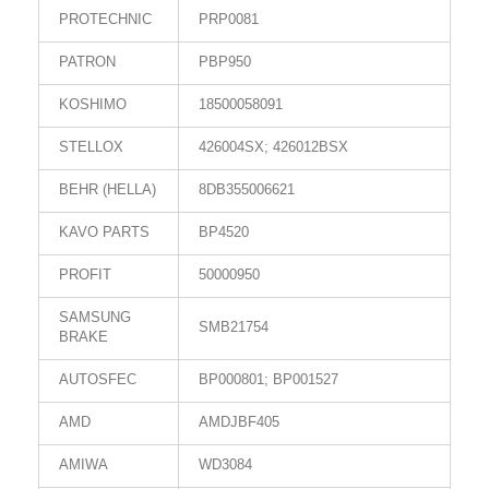
PROTECHNIC
PRP0081
PATRON
PBP950
KOSHIMO
18500058091
STELLOX
426004SX; 426012BSX
BEHR (HELLA)
8DB355006621
KAVO PARTS
BP4520
PROFIT
50000950
SAMSUNG
SMB21754
BRAKE
AUTOSFEC
BP000801; BP001527
AMD
AMDJBF405
AMIWA
WD3084