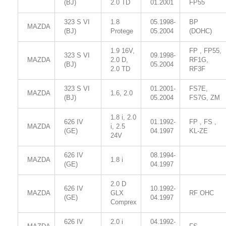
(BJ)
2.0 TD
01.2001
FP55
323 S VI
1.8
05.1998-
BP
MAZDA
(BJ)
Protege
05.2004
(DOHC)
1.9 16V,
FP , FP55,
323 S VI
09.1998-
MAZDA
2.0 D,
RF1G,
(BJ)
05.2004
2.0 TD
RF3F
323 S VI
01.2001-
FS7E,
MAZDA
1.6, 2.0
(BJ)
05.2004
FS7G, ZM
1.8 i, 2.0
626 IV
01.1992-
FP , FS ,
MAZDA
i, 2.5
(GE)
04.1997
KL-ZE
24V
626 IV
08.1994-
MAZDA
1.8 i
(GE)
04.1997
2.0 D
626 IV
10.1992-
MAZDA
GLX
RF OHC
(GE)
04.1997
Comprex
626 IV
2.0 i
04.1992-