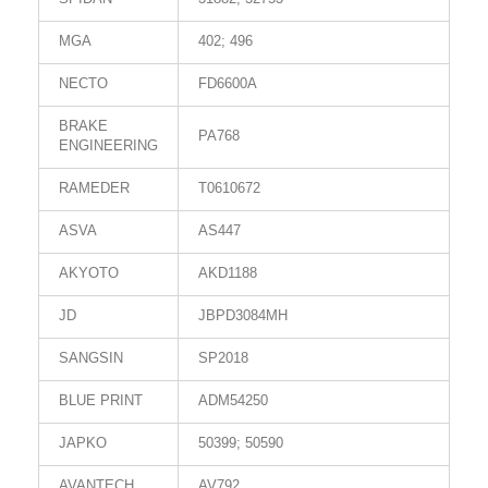
MGA
402; 496
NECTO
FD6600A
BRAKE
PA768
ENGINEERING
RAMEDER
T0610672
ASVA
AS447
AKYOTO
AKD1188
JD
JBPD3084MH
SANGSIN
SP2018
BLUE PRINT
ADM54250
JAPKO
50399; 50590
AVANTECH
AV792