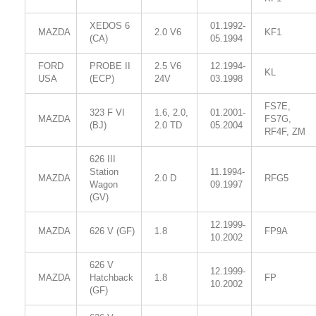
XEDOS 6
01.1992-
MAZDA
2.0 V6
KF1
(CA)
05.1994
FORD
PROBE II
2.5 V6
12.1994-
KL
USA
(ECP)
24V
03.1998
FS7E,
323 F VI
1.6, 2.0,
01.2001-
MAZDA
FS7G,
(BJ)
2.0 TD
05.2004
RF4F, ZM
626 III
Station
11.1994-
MAZDA
2.0 D
RFG5
Wagon
09.1997
(GV)
12.1999-
MAZDA
626 V (GF)
1.8
FP9A
10.2002
626 V
12.1999-
MAZDA
Hatchback
1.8
FP
10.2002
(GF)