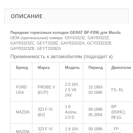
ОПИСАНИЕ
Передние тормозные колодки GERAT BP-F096 для Mazda
OEM (оригинальные) номера: G5Y63323Z, GAYR3323Z,
GAYR3323ZC, GEYT3328Z, GAYR3323ZA, GCYD3323ZB,
GAYR3323ZB, GEYT3328ZA
Применимость к автомобилям (подходит к)
Бренд
Марка
Модель
Период
Двигатели
2.0 16V,
FORD
PROBE II
10.1993-
2.5 V6
FS, KL
USA
(ECP)
03.1998
24V
1.8
BP
323 F VI
09.1998-
MAZDA
Astina,
(DOHC),
(BJ)
05.2004
2.0 D
RF1G
323 F VI
1.9 16V,
09.1998-
, FP ,
MAZDA