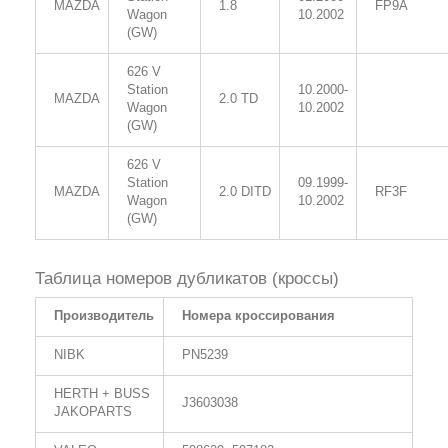
MAZDA
1.8
FP9A
Wagon
10.2002
(GW)
626 V
Station
10.2000-
MAZDA
2.0 TD
Wagon
10.2002
(GW)
626 V
Station
09.1999-
MAZDA
2.0 DITD
RF3F
Wagon
10.2002
(GW)
Таблица номеров дубликатов (кроссы)
Производитель
Номера кроссирования
NIBK
PN5239
HERTH + BUSS
J3603038
JAKOPARTS