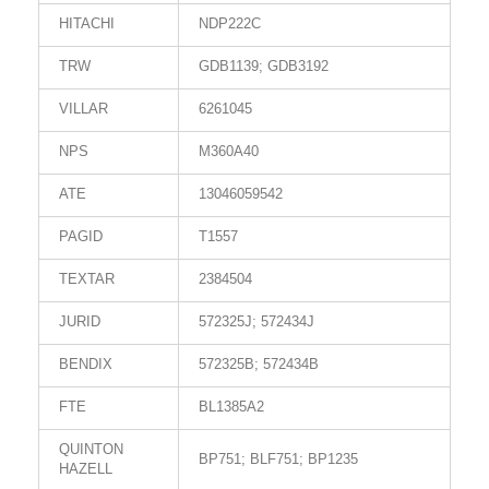
HITACHI
NDP222C
TRW
GDB1139; GDB3192
VILLAR
6261045
NPS
M360A40
ATE
13046059542
PAGID
T1557
TEXTAR
2384504
JURID
572325J; 572434J
BENDIX
572325B; 572434B
FTE
BL1385A2
QUINTON
BP751; BLF751; BP1235
HAZELL