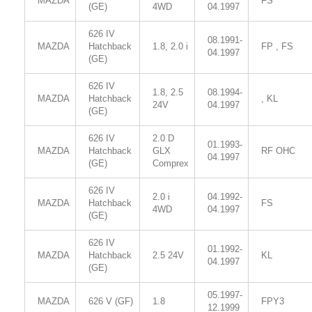
MAZDA
FS
(GE)
4WD
04.1997
626 IV
08.1991-
MAZDA
Hatchback
1.8, 2.0 i
FP , FS
04.1997
(GE)
626 IV
1.8, 2.5
08.1994-
MAZDA
Hatchback
, KL
24V
04.1997
(GE)
626 IV
2.0 D
01.1993-
MAZDA
Hatchback
GLX
RF OHC
04.1997
(GE)
Comprex
626 IV
2.0 i
04.1992-
MAZDA
Hatchback
FS
4WD
04.1997
(GE)
626 IV
01.1992-
MAZDA
Hatchback
2.5 24V
KL
04.1997
(GE)
05.1997-
MAZDA
626 V (GF)
1.8
FPY3
12.1999