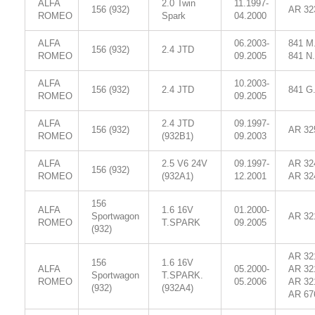
ALFA
2.0 Twin
11.1997-
156 (932)
AR 32
ROMEO
Spark
04.2000
ALFA
06.2003-
841 M
156 (932)
2.4 JTD
ROMEO
09.2005
841 N
ALFA
10.2003-
156 (932)
2.4 JTD
841 G
ROMEO
09.2005
ALFA
2.4 JTD
09.1997-
156 (932)
AR 32
ROMEO
(932B1)
09.2003
ALFA
2.5 V6 24V
09.1997-
AR 32
156 (932)
ROMEO
(932A1)
12.2001
AR 32
156
ALFA
1.6 16V
01.2000-
Sportwagon
AR 32
ROMEO
T.SPARK
09.2005
(932)
AR 32
156
1.6 16V
ALFA
05.2000-
AR 32
Sportwagon
T.SPARK.
ROMEO
05.2006
AR 32
(932)
(932A4)
AR 67