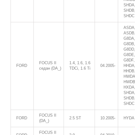
SHDA
SHDB
SHDC
ASDA
ASDB
G8DA
G8DB
G8DD
G8DE
G8DF,
FOCUS II
1.4, 1.6, 1.6
FORD
04.2005-
HHDA
седан (DA_)
TDCi, 1.6 Ti
HHDB
HWDA
HWDB
HXDA
SHDA
SHDB
SHDC
FOCUS II
FORD
2.5 ST
10.2005-
HYDA
(DA_)
FOCUS II