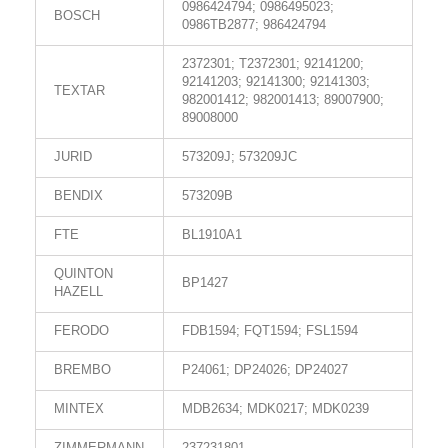
0986424794; 0986495023;
BOSCH
0986TB2877; 986424794
2372301; T2372301; 92141200;
92141203; 92141300; 92141303;
TEXTAR
982001412; 982001413; 89007900;
89008000
JURID
573209J; 573209JC
BENDIX
573209B
FTE
BL1910A1
QUINTON
BP1427
HAZELL
FERODO
FDB1594; FQT1594; FSL1594
BREMBO
P24061; DP24026; DP24027
MINTEX
MDB2634; MDK0217; MDK0239
ZIMMERMANN
237231801