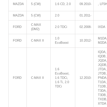
MAZDA
5 (CW)
1.6 CD, 2.0
09.2010-
, LF5
MAZDA
5 (CW)
2.0
01.2011-
C-MAX
FORD
2.0 TDCi
02.2008-
IXDA
(DM2)
1.0
M1DA
FORD
C-MAX II
10.2012-
EcoBoost
M2DA
IQDA,
IQDB,
JQDA
JQDB
1.6
JTDA,
EcoBoost,
JTDB,
FORD
C-MAX II
1.6 TDCi,
12.2010-
PNDA
1.6 Ti, 2.0
T1DA,
TDCi
T1DB,
T3DA,
T3DB,
TXDB
XTDA