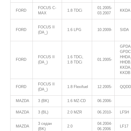
FOCUS C-
01.2005-
FORD
1.8 TDCi
KKDA
MAX
03.2007
FOCUS II
FORD
1.6 LPG
10.2009-
SIDA
(DA_)
GPDA
GPDC
FOCUS II
1.6 TDCi,
HHDA
FORD
01.2005-
(DA_)
1.8 TDCi
HHDB
KKDA
KKDB
FOCUS II
FORD
1.8 Flexifuel
12.2005-
QQDD
(DA_)
MAZDA
3 (BK)
1.6 MZ-CD
06.2006-
MAZDA
3 (BL)
2.0 MZR
06.2010-
LF5H
3 седан
04.2004-
MAZDA
2.0
LF17
(BK)
06.2006