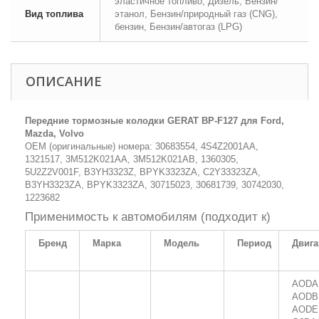
эластичное топливо, Дизель, Бензин/
Вид топлива
этанол, Бензин/природный газ (CNG),
бензин, Бензин/автогаз (LPG)
ОПИСАНИЕ
Передние тормозные колодки GERAT BP-F127 для Ford,
Mazda, Volvo
OEM (оригинальные) номера: 30683554, 4S4Z2001AA,
1321517, 3M512K021AA, 3M512K021AB, 1360305,
5U2Z2V001F, B3YH3323Z, BPYK3323ZA, C2Y33323ZA,
B3YH3323ZA, BPYK3323ZA, 30715023, 30681739, 30742030,
1223682
Применимость к автомобилям (подходит к)
Бренд
Марка
Модель
Период
Двига
AODA
AODB
AODE