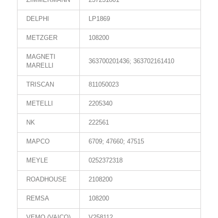
DELPHI
LP1869
METZGER
108200
MAGNETI
363700201436; 363702161410
MARELLI
TRISCAN
811050023
METELLI
2205340
NK
222561
MAPCO
6709; 47660; 47515
MEYLE
0252372318
ROADHOUSE
2108200
REMSA
108200
VEMO (VAICO)
V258112