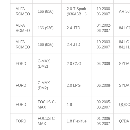
ALFA
2.0 T.Spark
10.2000-
166 (936)
AR 36
ROMEO
(936A3B__)
06.2007
ALFA
04.2002-
166 (936)
2.4 JTD
841 C
ROMEO
06.2007
ALFA
10.2003-
841 G
166 (936)
2.4 JTD
ROMEO
06.2007
841 H
C-MAX
FORD
2.0 CNG
04.2009-
SYDA
(DM2)
C-MAX
FORD
2.0 LPG
06.2008-
SYDA
(DM2)
FOCUS C-
09.2005-
FORD
1.8
QQDC
MAX
03.2007
FOCUS C-
01.2006-
FORD
1.8 Flexifuel
Q7DA
MAX
03.2007