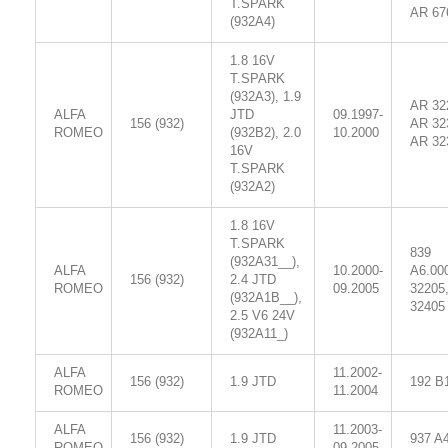
T.SPARK
AR 67
(932A4)
1.8 16V
T.SPARK
(932A3), 1.9
AR 32
ALFA
JTD
09.1997-
156 (932)
AR 32
ROMEO
(932B2), 2.0
10.2000
AR 32
16V
T.SPARK
(932A2)
1.8 16V
T.SPARK
839
(932A31__),
ALFA
10.2000-
A6.00
156 (932)
2.4 JTD
ROMEO
09.2005
32205
(932A1B__),
32405
2.5 V6 24V
(932A11_)
ALFA
11.2002-
156 (932)
1.9 JTD
192 B
ROMEO
11.2004
ALFA
11.2003-
156 (932)
1.9 JTD
937 A
ROMEO
09.2005