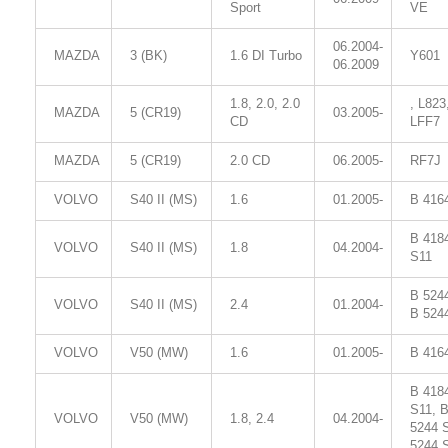
Sport
VE
06.2004-
MAZDA
3 (BK)
1.6 DI Turbo
Y601
06.2009
1.8, 2.0, 2.0
, L823
MAZDA
5 (CR19)
03.2005-
CD
LFF7
MAZDA
5 (CR19)
2.0 CD
06.2005-
RF7J
VOLVO
S40 II (MS)
1.6
01.2005-
B 416
B 418
VOLVO
S40 II (MS)
1.8
04.2004-
S11
B 524
VOLVO
S40 II (MS)
2.4
01.2004-
B 524
VOLVO
V50 (MW)
1.6
01.2005-
B 416
B 418
S11, 
VOLVO
V50 (MW)
1.8, 2.4
04.2004-
5244 
5244 