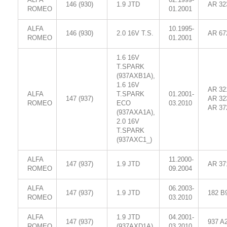
146 (930)
1.9 JTD
AR 32
ROMEO
01.2001
ALFA
10.1995-
146 (930)
2.0 16V T.S.
AR 67
ROMEO
01.2001
1.6 16V
T.SPARK
(937AXB1A),
1.6 16V
AR 32
ALFA
T.SPARK
01.2001-
147 (937)
AR 32
ROMEO
ECO
03.2010
AR 37
(937AXA1A),
2.0 16V
T.SPARK
(937AXC1_)
ALFA
11.2000-
147 (937)
1.9 JTD
AR 37
ROMEO
09.2004
ALFA
06.2003-
147 (937)
1.9 JTD
182 B
ROMEO
03.2010
ALFA
1.9 JTD
04.2001-
147 (937)
937 A
ROMEO
(937AXD1A)
03.2010