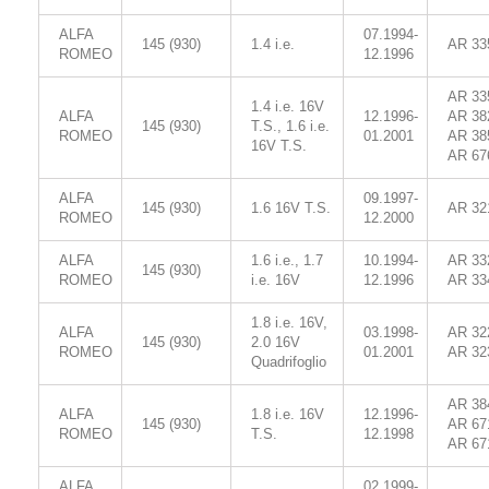
ALFA
07.1994-
145 (930)
1.4 i.e.
AR 33
ROMEO
12.1996
AR 33
1.4 i.e. 16V
ALFA
12.1996-
AR 38
145 (930)
T.S., 1.6 i.e.
ROMEO
01.2001
AR 38
16V T.S.
AR 67
ALFA
09.1997-
145 (930)
1.6 16V T.S.
AR 32
ROMEO
12.2000
ALFA
1.6 i.e., 1.7
10.1994-
AR 33
145 (930)
ROMEO
i.e. 16V
12.1996
AR 33
1.8 i.e. 16V,
ALFA
03.1998-
AR 32
145 (930)
2.0 16V
ROMEO
01.2001
AR 32
Quadrifoglio
AR 38
ALFA
1.8 i.e. 16V
12.1996-
145 (930)
AR 67
ROMEO
T.S.
12.1998
AR 67
ALFA
02.1999-