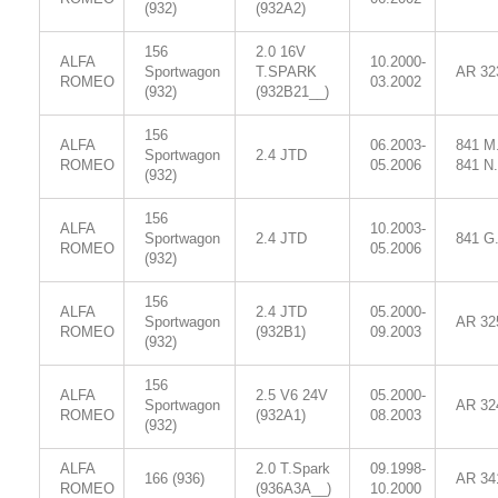
(932)
(932A2)
156
2.0 16V
ALFA
10.2000-
Sportwagon
T.SPARK
AR 32
ROMEO
03.2002
(932)
(932B21__)
156
ALFA
06.2003-
841 M
Sportwagon
2.4 JTD
ROMEO
05.2006
841 N
(932)
156
ALFA
10.2003-
Sportwagon
2.4 JTD
841 G
ROMEO
05.2006
(932)
156
ALFA
2.4 JTD
05.2000-
Sportwagon
AR 32
ROMEO
(932B1)
09.2003
(932)
156
ALFA
2.5 V6 24V
05.2000-
Sportwagon
AR 32
ROMEO
(932A1)
08.2003
(932)
ALFA
2.0 T.Spark
09.1998-
166 (936)
AR 34
ROMEO
(936A3A__)
10.2000