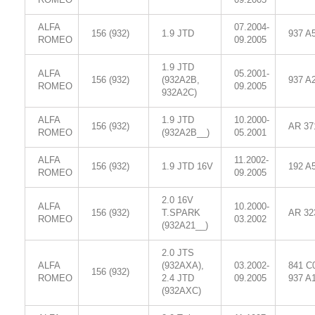
ALFA
07.2004-
156 (932)
1.9 JTD
937 A
ROMEO
09.2005
1.9 JTD
ALFA
05.2001-
156 (932)
(932A2B,
937 A
ROMEO
09.2005
932A2C)
ALFA
1.9 JTD
10.2000-
156 (932)
AR 37
ROMEO
(932A2B__)
05.2001
ALFA
11.2002-
156 (932)
1.9 JTD 16V
192 A
ROMEO
09.2005
2.0 16V
ALFA
10.2000-
156 (932)
T.SPARK
AR 32
ROMEO
03.2002
(932A21__)
2.0 JTS
ALFA
(932AXA),
03.2002-
841 C
156 (932)
ROMEO
2.4 JTD
09.2005
937 A
(932AXC)