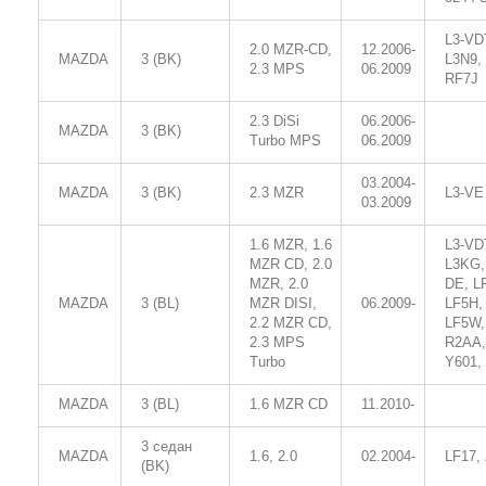
L3-VD
2.0 MZR-CD,
12.2006-
MAZDA
3 (BK)
L3N9,
2.3 MPS
06.2009
RF7J
2.3 DiSi
06.2006-
MAZDA
3 (BK)
Turbo MPS
06.2009
03.2004-
MAZDA
3 (BK)
2.3 MZR
L3-VE
03.2009
1.6 MZR, 1.6
L3-VD
MZR CD, 2.0
L3KG,
MZR, 2.0
DE, L
MAZDA
3 (BL)
MZR DISI,
06.2009-
LF5H,
2.2 MZR CD,
LF5W,
2.3 MPS
R2AA,
Turbo
Y601,
MAZDA
3 (BL)
1.6 MZR CD
11.2010-
3 седан
MAZDA
1.6, 2.0
02.2004-
LF17,
(BK)