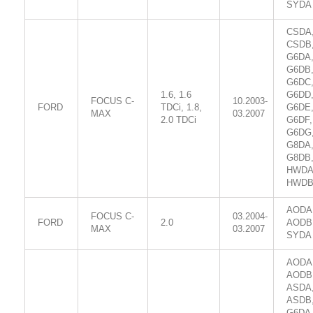
SYDA
CSDA
CSDB
G6DA
G6DB
G6DC
1.6, 1.6
G6DD
FOCUS C-
10.2003-
FORD
TDCi, 1.8,
G6DE
MAX
03.2007
2.0 TDCi
G6DF,
G6DG
G8DA
G8DB
HWDA
HWD
AODA
FOCUS C-
03.2004-
FORD
2.0
AODB
MAX
03.2007
SYDA
AODA
AODB
ASDA
ASDB
G6DA