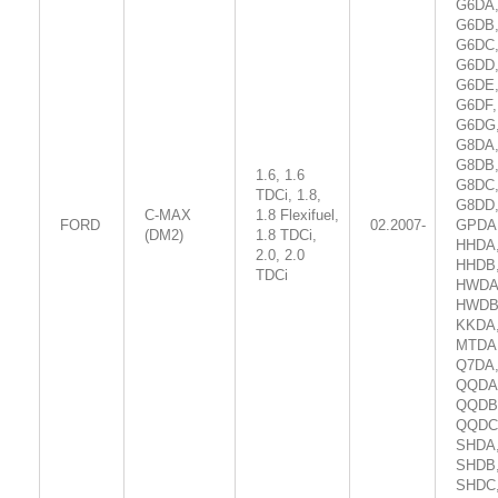
G6DA
G6DB
G6DC
G6DD
G6DE
G6DF,
G6DG
G8DA
G8DB
1.6, 1.6
G8DC
TDCi, 1.8,
G8DD
C-MAX
1.8 Flexifuel,
FORD
02.2007-
GPDA
(DM2)
1.8 TDCi,
HHDA
2.0, 2.0
HHDB
TDCi
HWDA
HWDB
KKDA
MTDA
Q7DA
QQDA
QQDB
QQDC
SHDA
SHDB
SHDC