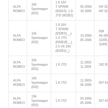
1.8 16V
156
ALFA
T.SPARK
05.2000-
AR 32
Sportwagon
ROMEO
(932A3), 1.9
10.2000
AR 32
(932)
JTD (932B2)
1.8 16V
T.SPARK
839
156
(932B31__),
ALFA
10.2000-
A6.00
Sportwagon
2.4 JTD
ROMEO
05.2006
32205
(932)
(932B1B__),
32405
2.5 V6 24V
(932B11_)
156
ALFA
11.2002-
Sportwagon
1.9 JTD
192 B
ROMEO
11.2004
(932)
156
ALFA
11.2003-
Sportwagon
1.9 JTD
937 A
ROMEO
05.2006
(932)
156
ALFA
03.2005-
Sportwagon
1.9 JTD
937 A
ROMEO
05.2006
(932)