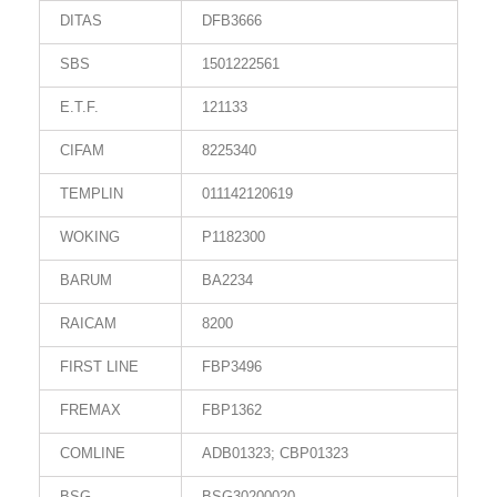
DITAS
DFB3666
SBS
1501222561
E.T.F.
121133
CIFAM
8225340
TEMPLIN
011142120619
WOKING
P1182300
BARUM
BA2234
RAICAM
8200
FIRST LINE
FBP3496
FREMAX
FBP1362
COMLINE
ADB01323; CBP01323
BSG
BSG30200020