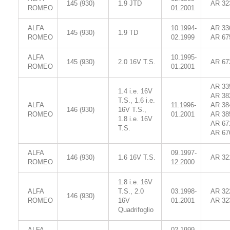
145 (930)
1.9 JTD
AR 32
ROMEO
01.2001
ALFA
10.1994-
AR 33
145 (930)
1.9 TD
ROMEO
02.1999
AR 67
ALFA
10.1995-
145 (930)
2.0 16V T.S.
AR 67
ROMEO
01.2001
AR 33
1.4 i.e. 16V
AR 38
T.S., 1.6 i.e.
ALFA
11.1996-
AR 38
146 (930)
16V T.S.,
ROMEO
01.2001
AR 38
1.8 i.e. 16V
AR 67
T.S.
AR 67
ALFA
09.1997-
146 (930)
1.6 16V T.S.
AR 32
ROMEO
12.2000
1.8 i.e. 16V
ALFA
T.S., 2.0
03.1998-
AR 32
146 (930)
ROMEO
16V
01.2001
AR 32
Quadrifoglio
ALFA
02.1999-