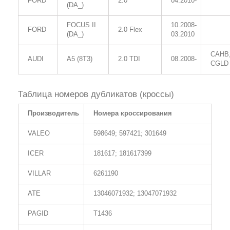
FORD
2.0
04.2010-
(DA_)
FOCUS II
10.2008-
FORD
2.0 Flex
(DA_)
03.2010
CAHB
AUDI
A5 (8T3)
2.0 TDI
08.2008-
CGLD
Таблица номеров дубликатов (кроссы)
Производитель
Номера кроссирования
VALEO
598649; 597421; 301649
ICER
181617; 181617399
VILLAR
6261190
ATE
13046071932; 13047071932
PAGID
T1436