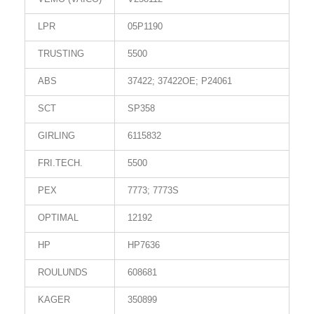
LPR
05P1190
TRUSTING
5500
ABS
37422; 37422OE; P24061
SCT
SP358
GIRLING
6115832
FRI.TECH.
5500
PEX
7773; 7773S
OPTIMAL
12192
HP
HP7636
ROULUNDS
608681
KAGER
350899