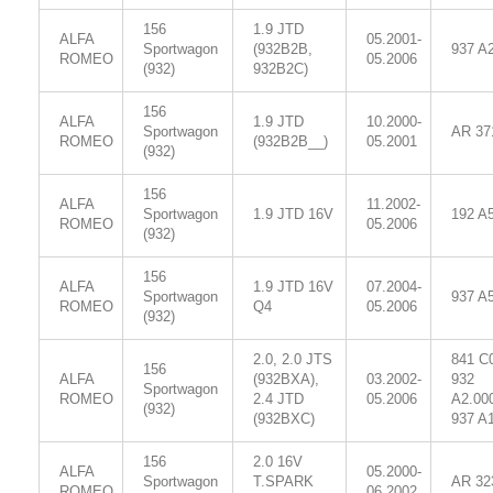
156
1.9 JTD
ALFA
05.2001-
Sportwagon
(932B2B,
937 A
ROMEO
05.2006
(932)
932B2C)
156
ALFA
1.9 JTD
10.2000-
Sportwagon
AR 37
ROMEO
(932B2B__)
05.2001
(932)
156
ALFA
11.2002-
Sportwagon
1.9 JTD 16V
192 A
ROMEO
05.2006
(932)
156
ALFA
1.9 JTD 16V
07.2004-
Sportwagon
937 A
ROMEO
Q4
05.2006
(932)
2.0, 2.0 JTS
841 C
156
ALFA
(932BXA),
03.2002-
932
Sportwagon
ROMEO
2.4 JTD
05.2006
A2.00
(932)
(932BXC)
937 A
156
2.0 16V
ALFA
05.2000-
Sportwagon
T.SPARK
AR 32
ROMEO
06.2002