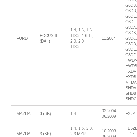
G6DB
G6DD
G6DE
G6DF,
G8DA
1.4, 1.6, 1.6
G8DB
FOCUS II
TDCi, 1.6 Ti,
FORD
11.2004-
G8DC
(DA_)
2.0, 2.0
G8DD
TDCi
G8DE
G8DF,
HWDA
HWDB
HXDA
HXDB
MTDA
SHDA
SHDB
SHDC
02.2004-
MAZDA
3 (BK)
1.4
FXJA
06.2009
1.4, 1.6, 2.0,
, B6Z
10.2003-
MAZDA
3 (BK)
2.3 MZR
LF17, 
06.2009